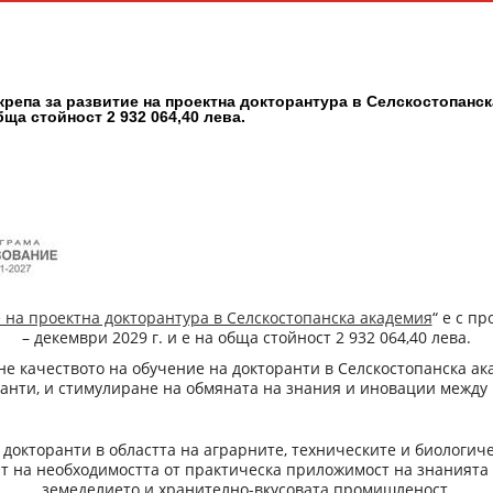
репа за развитие на проектна докторантура в Селскостопанск
обща стойност 2 932 064,40 лева.
 на проектна докторантура в Селскостопанска академия
“ е с п
– декември 2029 г. и е на обща стойност 2 932 064,40 лева.
е качеството на обучение на докторанти в Селскостопанска ака
анти, и стимулиране на обмяната на знания и иновации между 
докторанти в областта на аграрните, техническите и биологиче
т на необходимостта от практическа приложимост на знанията 
земеделието и хранително-вкусовата промишленост.