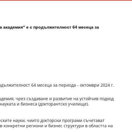
а академия“ е с продължителност 64 месеца за
родължителност 64 месеца за периода - октомври 2024 г.
демия, чрез създаване и развитие на устойчив подход
науката и бизнеса (докторантско училище).
ските науки, чиито докторски програми съчетават
в конкретни региони и бизнес структури в областта на