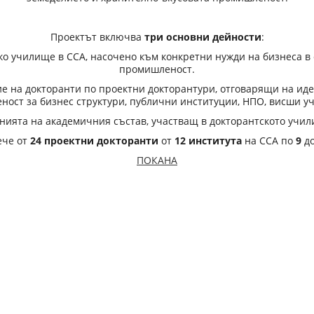
Проектът включва
три основни дейности
:
ко училище в ССА, насочено към конкретни нужди на бизнеса в
промишленост.
е на докторанти по проектни докторантури, отговарящи на ид
ност за бизнес структури, публични институции, НПО, висши у
ията на академичния състав, участващ в докторантското учил
ече от
24 проектни докторанти
от
12 института
на ССА по
9
до
ПОКАНА