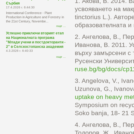
1.
Акова, В. 2014.
В
Сърбия
усвояването на мак
17.4.2026 г. 6:44:30
International Conference - Plant
tinctorius L.). Авт
Production in Agriculture and Forestry in
the 21st Century, Novembe...
образователната и 
още ...
Успешно приключи вторият етап
2.
Ангелова, В., Пер
на Националната програма
"Млади учени и постдокторанти -
Иванова, В. 2011. 
2" в Селскостопанска академия
4.3.2026 г. 6:40:33
върху замърсени с 
още ...
Русенски Университ
ruse.bg/bg/docs/cp11
3.
Angelova, V., Ivan
Uzunova, G., Ivanov
uptake on heavy meta
Sуmposium on recycl
Soko banja, 18- 21 
4.
Ангелова, В., Пер
Тодоров, Ж., Иванов