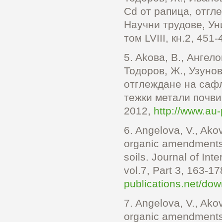
Cd от рапица, отгл
Научни трудове, Ун
том LVIII, кн.2, 451-
5.
Akoвa, В., Ангел
Тодоров, Ж., Узунов
отглеждане на сафло
тежки метали почви.
2012,
http://www.au-
6.
Angelova, V., Akov
organic amendments 
soils. Journal of Int
vol.7, Part 3, 163-1
publications.net/do
7.
Angelova, V., Akov
organic amendments o