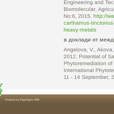
Engineering and Tech
Biomolecular, Agricu
No:6, 2015.
http://w
carthamus-tinctorius
heavy-metals
в доклади от меж
Angelova, V., Akova,
2012. Potential of Sa
Phytoremediation of
International Phytot
11 - 14 September, 2
Powered by
PageTypes CMS