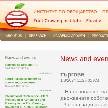
ABOUT US
RESEARCH
ACADEMIC GROWTH
PRODUCT
News and events
News and even
Конкурс за докторанти
8/4/2026 6:21:06 AM
търгове
read more...
Трета покона за прием на
1/8/2024 11:25:05 AM
проектни докторанти
5/7/2026 6:43:43 AM
На основание
чл.
read more...
International Conference - Plant
държавната собстве
Production in Agriculture and
Закона за държавн
Forestry in the 21st Century,
November 5 -7, 2026, Belgrade,