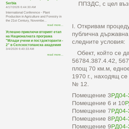
ППЗДС, с цел въз
Serbia
4/17/2026 6:44:30 AM
International Conference - Plant
Production in Agriculture and Forestry in
the 21st Century, Novembe...
І. Откривам процед
read more...
Успешно приключи вторият етап
публична държавна 
на Националната програма
следните условия:
"Млади учени и постдокторанти -
2" в Селскостопанска академия
3/4/2026 6:40:33 AM
Обект, който се д
read more...
56784.387.4.42, 567
площ 70 км.м, едно
1970 г., находящ се
№ 12.
Помещение 3
РД04-
Помещение 6 и 10
Р
Помещение 7
РД04-
Помещение 8
РД04-
Помещение 9
РД04-