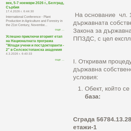
век, 5-7 ноември 2026 г., Белград,
Сърбия
17.4.2026 г. 6:44:30
На основание чл. 16
International Conference - Plant
Production in Agriculture and Forestry in
държавната собстве
the 21st Century, Novembe...
Закона за държавна
още ...
Успешно приключи вторият етап
ППЗДС, с цел експл
на Националната програма
"Млади учени и постдокторанти -
2" в Селскостопанска академия
4.3.2026 г. 6:40:33
І. Откривам процед
още ...
държавна собствено
условия:
Обект, който с
база:
Сграда 56784.13.28
етажи-1