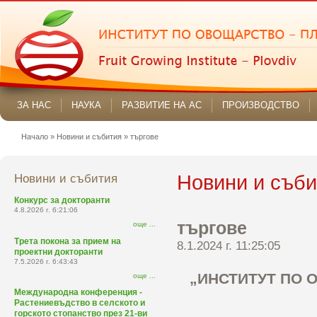
ЗА НАС
НАУКА
РАЗВИТИЕ НА АС
ПРОИЗВОДСТВО
Начало
»
Новини и събития
»
търгове
Новини и събития
Новини и съби
Конкурс за докторанти
4.8.2026 г. 6:21:06
търгове
още ...
Трета покона за прием на
8.1.2024 г. 11:25:05
проектни докторанти
7.5.2026 г. 6:43:43
„ИНСТИТУТ ПО О
още ...
Международна конференция -
Растениевъдство в селското и
горското стопанство през 21-ви