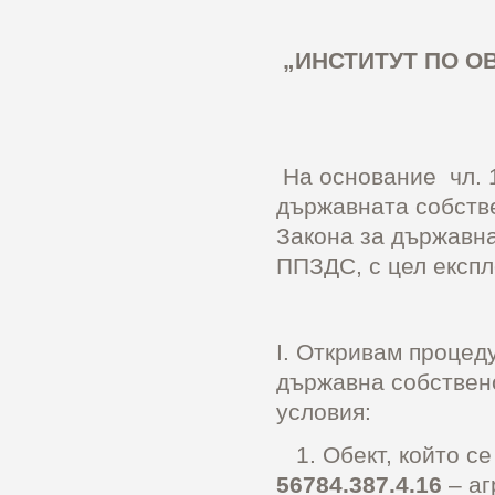
„ИНСТИТУТ ПО О
На основание чл. 16
държавната собстве
Закона за държавна
ППЗДС, с цел експл
І. Откривам процед
държавна собствено
условия:
1. Обект, който се
56784.387.4.16
– аг