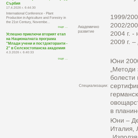
Сърбия
17.4.2026 г. 6:44:30
International Conference - Plant
1999/2002
Production in Agriculture and Forestry in
the 21st Century, Novembe...
2002/2004
Академично
още ...
развитие
2004 г. -
Успешно приключи вторият етап
на Националната програма
2009 г. –
"Млади учени и постдокторанти -
2" в Селскостопанска академия
4.3.2026 г. 6:40:33
още ...
Юни 2000
„Методи 
болести 
сертифиц
Специализации:
германск
овощарст
в планин
Юни – Де
Италия, 
„Използв