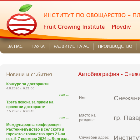
ЗА НАС
НАУКА
РАЗВИТИЕ НА АС
ПРОИЗВОДСТВО
Автобиография - Снеж
Новини и събития
Конкурс за докторанти
4.8.2026 г. 6:21:06
още ...
Снежа
Име
Трета покона за прием на
проектни докторанти
7.5.2026 г. 6:43:43
Място на
гр. Паз
още ...
раждане
Международна конференция -
Растениевъдство в селското и
горското стопанство през 21-ви
Институт
Служебен адрес
век, 5-7 ноември 2026 г., Белград,