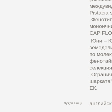
междувид
Pistacia 
„Фенотип
моноични 
CAPIFL
Юни – Юл
земедели
по молек
фенотайп
селекция 
„Огранич
шарката”
ЕК.
английск
Чужди езици