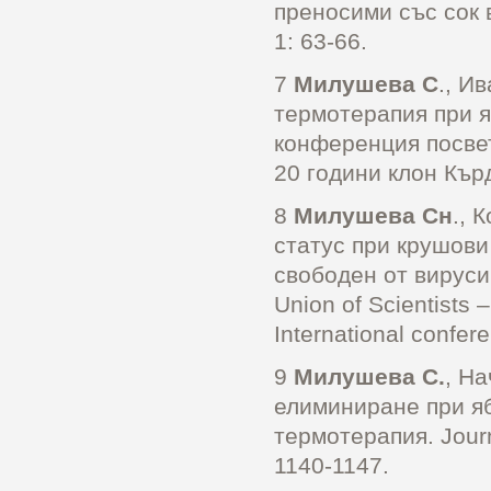
преносими със сок 
1: 63-66.
7
Милушева С
., И
термотерапия при я
конференция посвет
20 години клон Кър
8
Милушева Cн
., 
статус при крушови
свободен от вируси 
Union of Scientists 
International confere
9
Милушева С.
, На
елиминиране при яб
термотерапия. Journa
1140-1147.