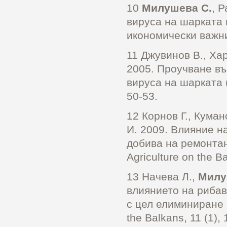
10
Милушева С.
, 
вируса на шарката п
икономически важни
11 Джувинов В., Ха
2005. Проучване въ
вируса на шарката 
50-53.
12 Корнов Г., Куман
И. 2009. Влияние н
добива на ремонтан
Agriculture on the B
13 Начева Л.,
Милу
влиянието на рибав
с цел елиминиране н
the Balkans, 11 (1),