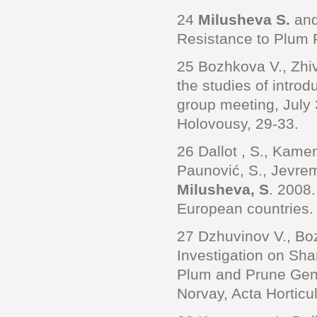
24
Milusheva S.
and
Resistance to Plum P
25 Bozhkova V., Zhi
the studies of intro
group meeting, July
Holovousy, 29-33.
26 Dallot , S., Kamen
Paunović, S., Jevrem
Milusheva, S
. 2008.
European countries.
27 Dzhuvinov V., Bo
Investigation on Sha
Plum and Prune Gene
Norvay, Acta Horticul