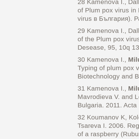
28 Kamenova I., Dall
of Plum pox virus i
virus в България). 
29 Kamenova I., Dal
of the Plum pox viru
Desease, 95, 10q 13
30 Kamenova I.,
Mil
Typing of plum pox vi
Biotechnology and Bi
31 Kamenova I.,
Mil
Mavrodieva V. and Le
Bulgaria. 2011. Acta 
32 Koumanov K, Kol
Tsareva I. 2006. Regu
of a raspberry (Rubus