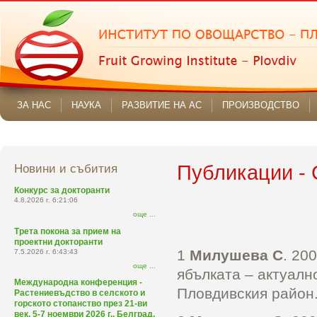
ЗА НАС
НАУКА
РАЗВИТИЕ НА АС
ПРОИЗВОДСТВО
Новини и събития
Публикации -
Конкурс за докторанти
4.8.2026 г. 6:21:06
още ...
Трета покона за прием на
проектни докторанти
1
Милушева С
. 20
7.5.2026 г. 6:43:43
още ...
ябълката – актуалн
Международна конференция -
Пловдивския район.
Растениевъдство в селското и
горското стопанство през 21-ви
век, 5-7 ноември 2026 г., Белград,