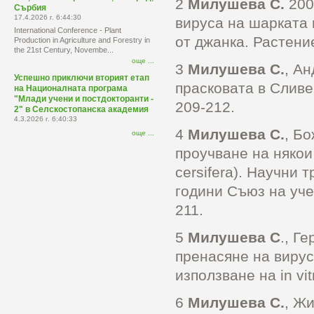
2
Милушева С.
200
Сърбия
17.4.2026 г. 6:44:30
вируса на шарката 
International Conference - Plant
от джанка. Растение
Production in Agriculture and Forestry in
the 21st Century, Novembe...
още ...
3
Милушева С.
, А
Успешно приключи вторият етап
прасковата в Сливен
на Националната програма
"Млади учени и постдокторанти -
209-212.
2" в Селскостопанска академия
4.3.2026 г. 6:40:33
4
Милушева С.
, Б
още ...
проучване на някои
cersifera). Научни
години Съюз на уче
211.
5
Милушева С
., Г
пренасяне на вирус
използване на in vi
6
Милушева С.
, Ж