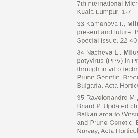
7thInternational Mic
Kuala Lumpur, 1-7.
33 Kamenova I.,
Mil
present and future.
Special issue, 22-40
34 Nacheva L.,
Milu
potyvirus (PPV) in P
through in vitro tec
Prune Genetic, Bree
Bulgaria. Acta Horti
35 Ravelonandro M.,
Briard P. Updated ch
Balkan area to West
and Prune Genetic, 
Norvay, Acta Horticul