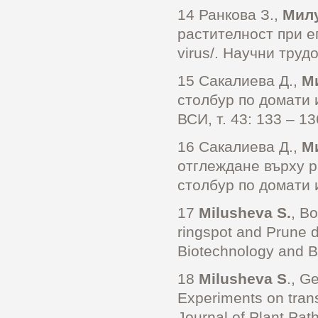
14 Ранкова З.,
Мил
растителност при е
virus/. Научни трудо
15 Сакалиева Д.,
М
столбур по домати 
ВСИ, т. 43: 133 – 13
16 Сакалиева Д.,
М
отглеждане върху р
столбур по домати и
17
Milusheva S.
, B
ringspot and Prune d
Biotechnology and Bi
18
Milusheva S
., G
Experiments on tran
Journal of Plant Path