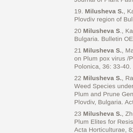
19.
Milusheva S.
, K
Plovdiv region of Bul
20
Milusheva S
., K
Bulgaria. Bulletin O
21
Milusheva S.
, Ma
on Plum pox virus /P
Polonica, 36: 33-40.
22
Milusheva S.
, R
Weed Species under 
Plum and Prune Gene
Plovdiv, Bulgaria. A
23
Milusheva S.
, Z
Plum Elites for Resi
Acta Horticulturae, 8